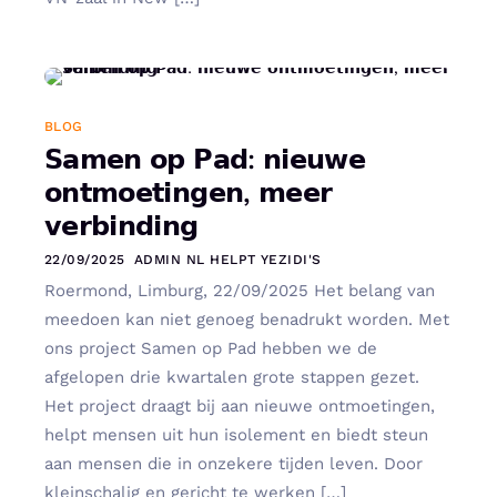
BLOG
𝗦𝗮𝗺𝗲𝗻 𝗼𝗽 𝗣𝗮𝗱: 𝗻𝗶𝗲𝘂𝘄𝗲
𝗼𝗻𝘁𝗺𝗼𝗲𝘁𝗶𝗻𝗴𝗲𝗻, 𝗺𝗲𝗲𝗿
𝘃𝗲𝗿𝗯𝗶𝗻𝗱𝗶𝗻𝗴
22/09/2025
ADMIN NL HELPT YEZIDI'S
Roermond, Limburg, 22/09/2025 Het belang van
meedoen kan niet genoeg benadrukt worden. Met
ons project Samen op Pad hebben we de
afgelopen drie kwartalen grote stappen gezet.
Het project draagt bij aan nieuwe ontmoetingen,
helpt mensen uit hun isolement en biedt steun
aan mensen die in onzekere tijden leven. Door
kleinschalig en gericht te werken […]