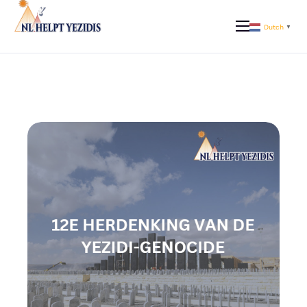
Dutch
▼
Over Ons
Ons werk
Doelen | Help mee
Actueel
FAQ
Contact