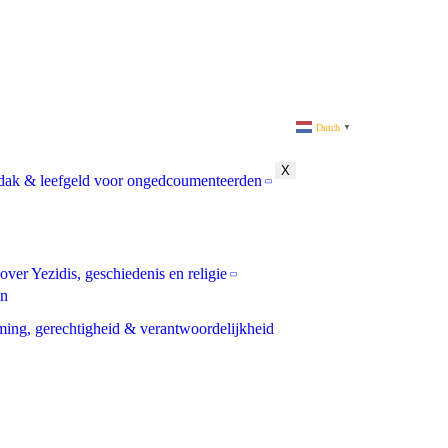
Dutch
▼
X
ak & leefgeld voor ongedcoumenteerden
over Yezidis, geschiedenis en religie
un
ing, gerechtigheid & verantwoordelijkheid