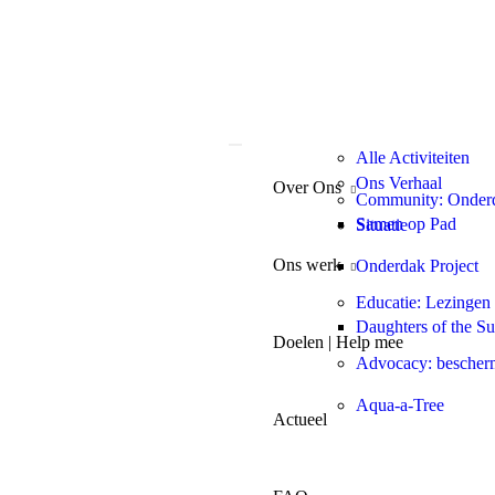
Alle Activiteiten
Ons Verhaal
Over Ons
Community: Onderd
Samen op Pad
Situatie
Ons werk
Onderdak Project
Educatie: Lezingen 
Daughters of the S
Doelen | Help mee
Advocacy: bescherm
Aqua-a-Tree
Actueel