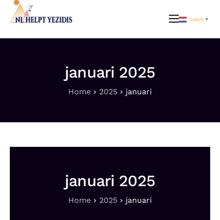
Dutch
▼
Over Ons
Ons werk
januari 2025
Doelen | Help mee
Home
2025
januari
Actueel
FAQ
Contact
januari 2025
Home
2025
januari