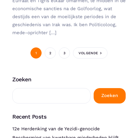
Eufraat en Tigris elkaar omarmen, te midden in de
economische sancties na de Golfoorlog, wat
destijds een van de moeilijkste periodes in de
geschiedenis van Irak was. Ik ben Politicoloog,
mede-oprichter […]
1
2
3
VOLGENDE
Zoeken
Zoeken
Recent Posts
12e Herdenking van de Yezidi-genocide
Bescherming van kwetsbare minderheden blijft