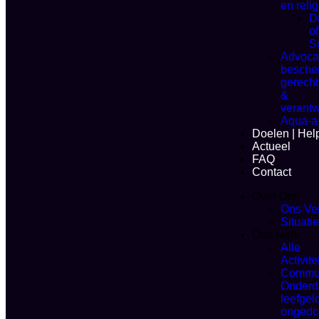
en relig
D
of
S
Advoca
besche
gerecht
&
verantw
Aqua-a
Doelen | He
Actueel
FAQ
Contact
Over Ons
Ons Ve
Situati
Ons werk
Alle
Activite
Commun
Onderd
leefgel
ongedc