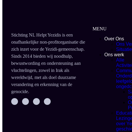
MENU
Stichting NL Helpt Yezidis is een
Over Ons
onafhankelijke non-profitorganisatie die
Ons Ve
zich inzet voor de Yezidi-gemeenschap.
Situati
Ons werk
Sinds 2014 bieden wij noodhulp,
Alle
bewustwording en ondersteuning aan
Activite
vluchtelingen, zowel in Irak als
Commun
Onderd
wereldwijd, met als doel duurzame
leefgel
verandering en erkenning van de
ongedc
genocide.
S
o
O
P
Educati
Lezing
over Ye
geschi