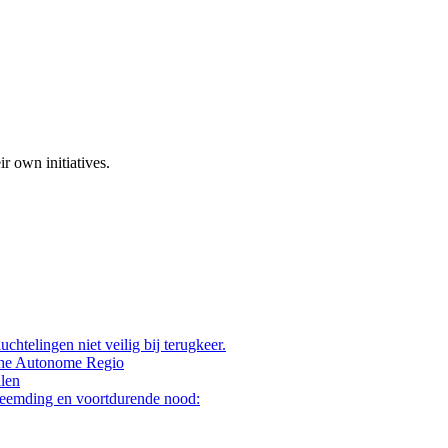
 own initiatives.
chtelingen niet veilig bij terugkeer.
sche Autonome Regio
alen
theemding en voortdurende nood: