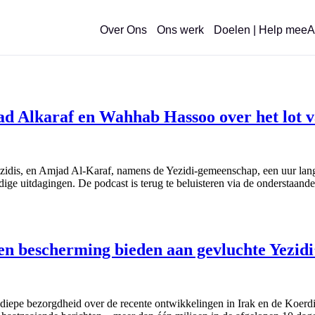
Over Ons
Ons werk
Doelen | Help mee
A
 Alkaraf en Wahhab Hassoo over het lot van
is, en Amjad Al-Karaf, namens de Yezidi-gemeenschap, een uur lang o
ige uitdagingen. De podcast is terug te beluisteren via de onderstaand
 en bescherming bieden aan gevluchte Yezidi
epe bezorgdheid over de recente ontwikkelingen in Irak en de Koerd