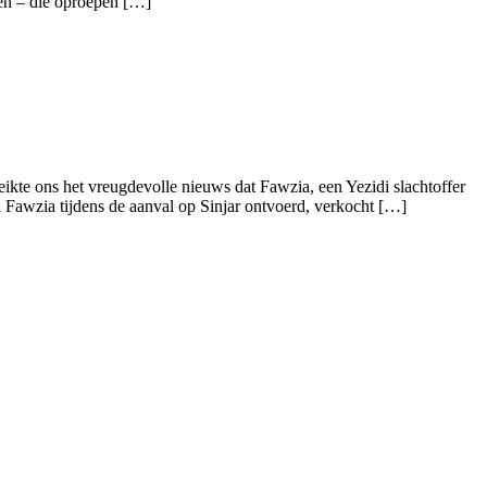
en – die oproepen […]
ikte ons het vreugdevolle nieuws dat Fawzia, een Yezidi slachtoffer
d Fawzia tijdens de aanval op Sinjar ontvoerd, verkocht […]