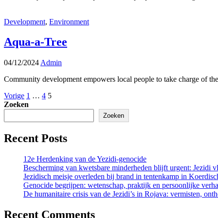
Development
,
Environment
Aqua-a-Tree
04/12/2024
Admin
Community development empowers local people to take charge of their
Vorige
1
…
4
5
Zoeken
Zoeken
Recent Posts
12e Herdenking van de Yezidi-genocide
Bescherming van kwetsbare minderheden blijft urgent: Jezidi vlu
Jezidisch meisje overleden bij brand in tentenkamp in Koerdi
Genocide begrijpen: wetenschap, praktijk en persoonlijke verh
De humanitaire crisis van de Jezidi’s in Rojava: vermisten, on
Recent Comments