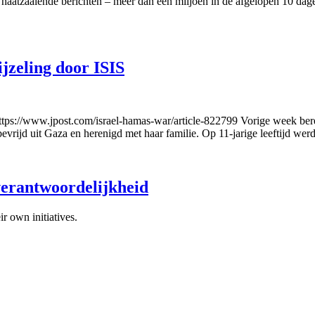
haatzaaiende berichten – meer dan één miljoen in de afgelopen 10 dag
ijzeling door ISIS
ttps://www.jpost.com/israel-hamas-war/article-822799 Vorige week bere
evrijd uit Gaza en herenigd met haar familie. Op 11-jarige leeftijd wer
verantwoordelijkheid
 own initiatives.