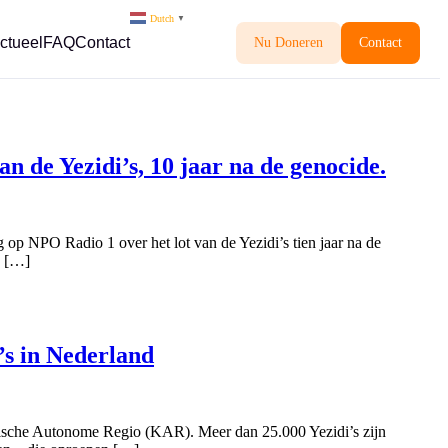
Dutch
▼
ctueel
FAQ
Contact
Nu Doneren
Contact
 de Yezidi’s, 10 jaar na de genocide.
p NPO Radio 1 over het lot van de Yezidi’s tien jaar na de
e […]
’s in Nederland
ische Autonome Regio (KAR). Meer dan 25.000 Yezidi’s zijn