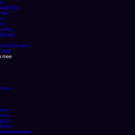
ie
aughters
 the
un
cy:
rming,
igheid
oordelijkheid
-Tree
lp mee
rhaal
e
iten
ity:
ak &
d voor
oumenteerden