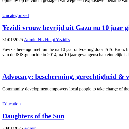
opnieuw op de vlucht geslagen vanwege een explosieve toename van 
Uncategorized
Yezidi vrouw bevrijd uit Gaza na 10 jaar g
31/01/2025
Admin NL Helpt Yezidi's
Fawzia herenigd met familie na 10 jaar ontvoering door ISIS: Bron: h
van de ISIS-genocide in 2014, na 10 jaar gevangenschap eindelijk is b
Advocacy: bescherming, gerechtigheid & 
Community development empowers local people to take charge of their
Education
Daughters of the Sun
30/01/2025
Admin