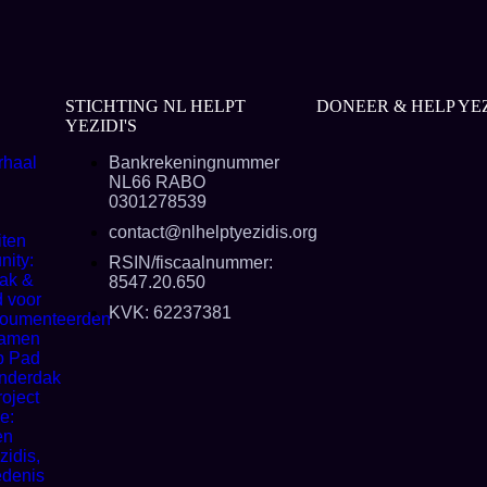
STICHTING NL HELPT
DONEER & HELP YEZ
YEZIDI'S
rhaal
Bankrekeningnummer
e
NL66 RABO
0301278539
contact@nlhelptyezidis.org
iten
ity:
RSIN/fiscaalnummer:
ak &
8547.20.650
d voor
KVK: 62237381
oumenteerden
amen
p Pad
nderdak
roject
e:
en
zidis,
edenis